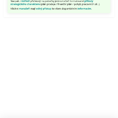
Naopak z
ústředí
přicházejí na pobočky jednoznačně formulované
příkazy
finančních
strategického charakteru
(plán prodeje / finanční plán / pohyb pracovních sil...).
cílů
Všichni
manažeři
mají
volný přístup
ke všem disponibilním
informacím
.
a
c/
dalších
důležitých
informacích.
Naopak
z
ústředí
přicházejí
na
pobočky
jednoznačně
formulované
příkazy
strategického
charakteru
(plán
prodeje
/
finanční
plán
/
pohyb
pracovních