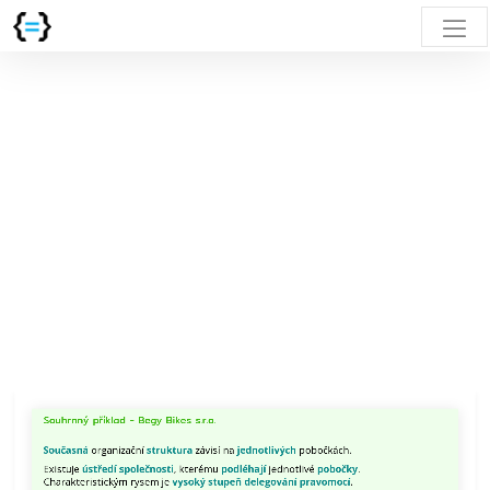
Souhrnný
příklad
-
Begy
Bikes
s.r.o.
Současná
organizační
struktura
závisí
na
jednotlivých
pobočkách.
Existuje
ústředí
společnosti,
kterému
podléhají
jednotlivé
pobočky.
Souhrnný příklad - Begy Bikes s.r.o.
Charakteristickým
rysem
Současná
organizační
struktura
závisí na
jednotlivých
pobočkách.
je
Existuje
ústředí společnosti
, kterému
podléhají
jednotlivé
pobočky
.
Charakteristickým rysem je
vysoký stupeň delegování pravomocí
.
vysoký