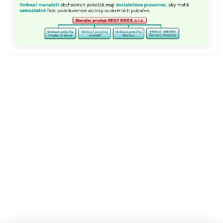
Vedoucí manažeři
obchodních poboček mají
dostatečnou pravomoc
, aby mohli
stupeň
samostatně
řídit podnikatelské aktivity konkrétních poboček.
delegování
pravomocí.
Vedoucí
manažeři
obchodních
poboček
mají
dostatečnou
pravomoc,
aby
mohli
samostatně
řídit
podnikatelské
aktivity
konkrétních
poboček.