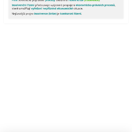
Insolvenční
Insolvenční řízení
představuje vzájemné propojení
ekonomicko-právních procesů
,
řízení
které umožňují
vyřešení nepříznivé ekonomické
situace.
představuje
Nejčastější projev
insolvence (krize)
je
konkursní řízení
.
vzájemné
propojení
ekonomicko-
právních
procesů,
které
umožňují
vyřešení
nepříznivé
ekonomické
situace.
Nejčastější
projev
insolvence
(krize)
je
konkursní
řízení.