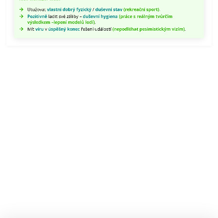
duševní
Utužovat
vlastní dobrý fyzický
/
duševní stav
(rekreační sport)
.
stav
Pozitivně
ladit své záliby –
duševní hygiena
(práce s reálným tvůrčím
(rekreační
výsledkem –lepení modelů lodí)
.
Mít
víru
v
úspěšný konec
řešení událostí
(nepodléhat pesimistickým vizím)
.
sport).
Pozitivně
ladit
své
záliby
–
duševní
hygiena
(práce
s
reálným
tvůrčím
výsledkem
–
lepení
modelů
lodí).
Mít
víru
v
úspěšný
konec
řešení