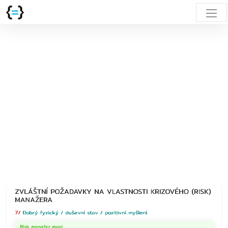
ZVLÁŠTNÍ
POŽADAVKY
NA
VLASTNOSTI
KRIZOVÉHO
(RISK)
MANAŽERA
7/
Dobrý
fyzický
/
duševní
stav
/
pozitivní
myšlení
Risk
manažer
musí:
ZVLÁŠTNÍ POŽADAVKY NA VLASTNOSTI KRIZOVÉHO (RISK)
Utužovat
MANAŽERA
vlastní
dobrý
7/
Dobrý fyzický / duševní stav / pozitivní myšlení
fyzický
/
Risk manažer musí: