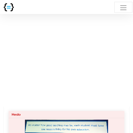
Heslo
Každý
student
musí
nést
zodpovědnost
za své
vzdělání,
bez
ohledu
na kvalitu
výuky.
Heslo