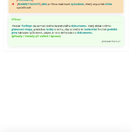
Pivovar
[
MARKETINGOVÝ
]
plán
je třeba realizovat
způsobem
, který odpovídá
cílům
společnosti
Potštejn
za pomoci
svého
Příklad
teoretického
Pivovar
Potštejn
za pomoci svého teoretického
dokumentu
, který získal v rámci
dokumentu,
plánovací
etapy
, podnikne
kroky
k tomu, aby se došlo ke
konkrétní
firemní
podobě
piva
takovým způsobem, jakým je toto definováno v
dokumentu
.
který
(přísady / metody při vaření / úprava)
získal
pivovarclock.cz
v rámci
plánovací
etapy,
podnikne
kroky
k tomu,
aby se
došlo
ke
konkrétní
firemní
podobě
piva
takovým
způsobem,
jakým
je
toto