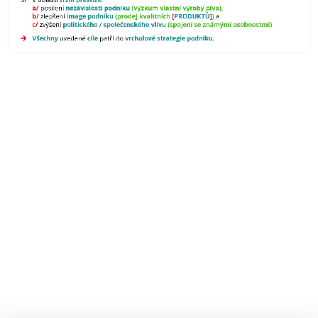
osobnosti
a/
posílení
nezávislosti podniku
(výzkum vlastní výroby piva),
b/
zlepšení
image podniku
(prodej kvalitních
[
PRODUKTŮ
]
)
a
(organizování
c/
zvýšení
politického
/
společenského
vlivu
(spojení se známými osobnostmi)
pravidelných
Všechny
uvedené
cíle
patří do
vrcholové strategie podniku
.
školení)
V
oblasti
tržní
prestiže:
a/
posílení
nezávislosti
podniku
(výzkum
vlastní
výroby
piva),
b/
zlepšení
image
podniku
(prodej
kvalitních
[PRODUKTŮ])
a
c/
zvýšení