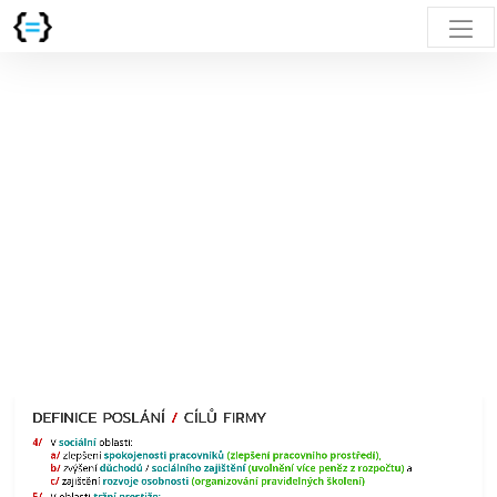
DEFINICE
POSLÁNÍ
/
CÍLŮ
FIRMY
V sociální
oblasti:
a/
zlepšení spokojenosti
pracovníků
(zlepšení
pracovního
prostředí),
b/
zvýšení důchodů
/ sociálního
zajištění
(uvolnění
více
DEFINICE POSLÁNÍ
/
CÍLŮ FIRMY
peněz
z rozpočtu)
V
sociální
oblasti:
a
a/
zlepšení
spokojenosti
pracovníků
(zlepšení pracovního prostředí),
b/
zvýšení
důchodů
/
sociálního
zajištění
(uvolnění více peněz z rozpočtu)
a
c/
c/
zajištění
rozvoje
osobnosti
(organizování pravidelných školení)
zajištění rozvoje
V oblasti
tržní prestiže: