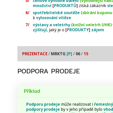
cenově výhodné balení
(výhodnější náku
množství
[
PRODUKTŮ
]
získá zákazník
sl
spotřebitelské soutěže
(sbírání kuponu
k
vylosování vítěze
výstavy a veletrhy
(knižní veletrh UHK)
zjišťují
, jaký je o
[
PRODUKTY
]
zájem
PREZENTACE
/
MRKTG
[P]
/
06
/
15
PODPORA PRODEJE
Příklad
Podporu prodeje
může realizovat i
řemeslný
podpory
prodeje
by v jeho případě bylo
vho