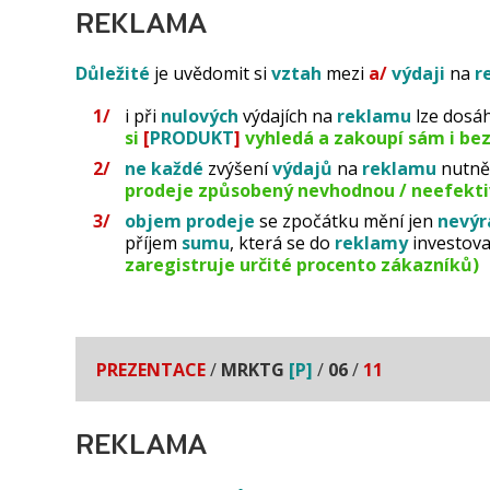
REKLAMA
Důležité
je uvědomit si
vztah
mezi
a/
výdaji
na
r
i při
nulových
výdajích na
reklamu
lze dosá
si
[
PRODUKT
]
vyhledá a zakoupí sám i be
ne
každé
zvýšení
výdajů
na
reklamu
nutně
prodeje způsobený nevhodnou / neefekti
objem
prodeje
se zpočátku mění jen
nevýr
příjem
sumu
, která se do
reklamy
investov
zaregistruje určité procento zákazníků)
PREZENTACE
/
MRKTG
[P]
/
06
/
11
REKLAMA