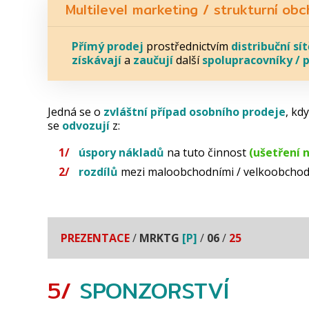
Multilevel marketing / strukturní ob
Přímý prodej
prostřednictvím
distribuční
sít
získávají
a
zaučují
další
spolupracovníky /
p
Jedná se o
zvláštní
případ
osobního
prodeje
, kd
se
odvozují
z:
úspory nákladů
na tuto činnost
(ušetření 
rozdílů
mezi maloobchodními / velkoobcho
PREZENTACE
/
MRKTG
[P]
/
06
/
25
5/
SPONZORSTVÍ