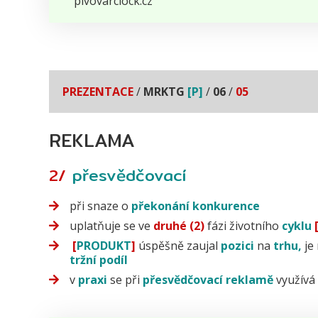
pivovarclock.cz
PREZENTACE
/
MRKTG
[P]
/
06
/
05
REKLAMA
2/
přesvědčovací
při snaze o
překonání konkurence
uplatňuje se ve
druhé (2)
fázi životního
cyklu
[
PRODUKT
]
úspěšně zaujal
pozici
na
trhu,
je
tržní podíl
v
praxi
se při
přesvědčovací
reklamě
využívá