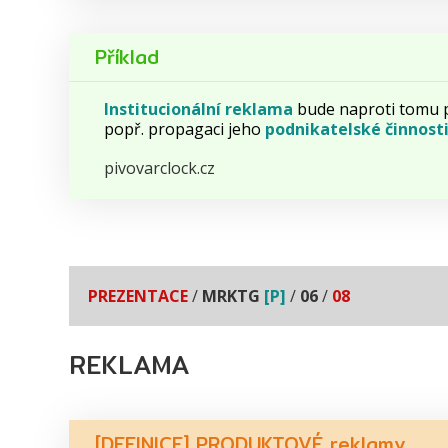
Příklad
Institucionální
reklama
bude naproti tomu 
popř. propagaci jeho
podnikatelské
činnost
pivovarclock.cz
PREZENTACE
/
MRKTG
[P]
/
06
/
08
REKLAMA
[DEFINICE] PRODUKTOVÉ reklamy