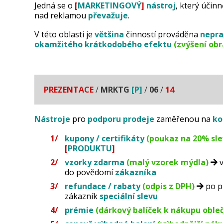
Jedná se o
[
MARKETINGOVÝ
]
nástroj
, který účin
nad reklamou
převažuje
.
V této oblasti je
většina
činností prováděna
nepra
okamžitého
krátkodobého
efektu
(zvýšení obr
PREZENTACE
/
MRKTG
[P]
/
06
/
14
Nástroje
pro
podporu prodeje
zaměřenou na
ko
kupony / certifikáty
(poukaz na 20% sle
[
PRODUKTU
]
vzorky zdarma
(malý vzorek mýdla)
v
do povědomí
zákazníka
refundace / rabaty
(odpis z DPH)
po p
zákazník
speciální slevu
prémie
(dárkový balíček k nákupu obleč