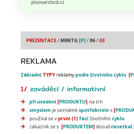
pivovarclock.cz
PREZENTACE
/
MRKTG
[P]
/
06
/
03
REKLAMA
Základní
TYPY
reklamy
podle životního cyklu
[
P
1/
zaváděcí / informativní
při uvedení
[
PRODUKTU
]
na trh
smyslem
je seznámit
spotřebitele
s
[
PRODU
používá se v
první (1)
fázi
životního
cyklu
zákazník se s
[
PRODUKTEM
]
dosud
nesetkal