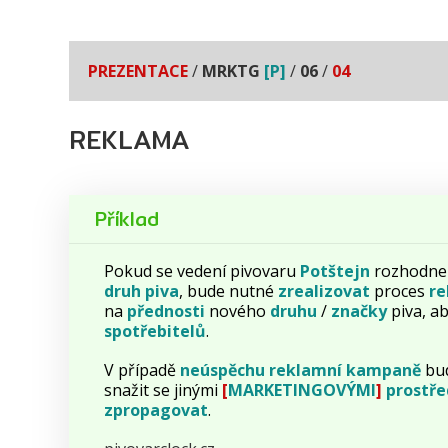
PREZENTACE
/
MRKTG
[P]
/
06
/
04
REKLAMA
Příklad
Pokud se vedení pivovaru
Potštejn
rozhodne 
druh
piva
, bude nutné
zrealizovat
proces
re
na
přednosti
nového
druhu
/
značky
piva, a
spotřebitelů
.
V případě
neúspěchu
reklamní
kampaně
bud
snažit se jinými
[
MARKETINGOVÝMI
]
prostř
zpropagovat
.