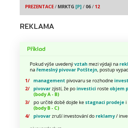
PREZENTACE
/
MRKTG
[P]
/
06
/
12
REKLAMA
Příklad
Pokud výše uvedený
vztah
mezi výdaji na
rek
na
řemeslný
pivovar
Potštejn
, postup vypa
management
pivovaru se rozhodne
inves
pivovar
zjistí, že po
investici
roste
objem
(body A - B)
po určité době dojde ke
stagnaci
prodeje
i
(body B - C)
pivovar
zruší investování do
reklamy
/ inv