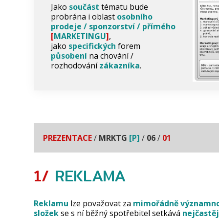
Jako
součást
tématu bude
probrána i oblast
osobního
prodeje / sponzorství / přímého
[
MARKETINGU
]
,
jako
specifických
forem
působení
na chování /
rozhodování
zákazníka
.
PREZENTACE
/
MRKTG
[P]
/
06
/
01
1/
REKLAMA
Reklamu
lze považovat za
mimořádně významn
složek
se s ní běžný spotřebitel setkává
nejčastěj