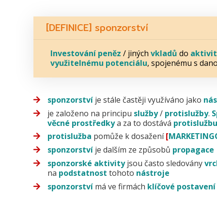
[DEFINICE] sponzorství
Investování peněz
/ jiných
vkladů
do
aktivit
využitelnému potenciálu
, spojenému s dan
sponzorství
je stále častěji využíváno jako
nás
je založeno na principu
služby
/
protislužby
.
S
věcné prostředky
a za to dostává
protislužb
protislužba
pomůže k dosažení
[
MARKETING
sponzorství
je dalším ze způsobů
propagace
sponzorské
aktivity
jsou často sledovány
vr
na
podstatnost
tohoto
nástroje
sponzorství
má ve firmách
klíčové postavení