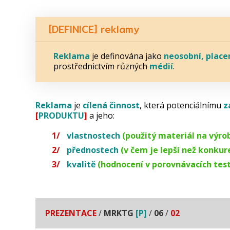
[DEFINICE] reklamy
Reklama
je definována jako
neosobní,
place
prostřednictvím různých
médií
.
Reklama
je
cílená
činnost
, která potenciálnímu
z
[
PRODUKTU
]
a jeho:
vlastnostech
(použitý materiál na výro
přednostech
(v čem je lepší než konku
kvalitě
(hodnocení v porovnávacích test
PREZENTACE
/
MRKTG
[P]
/
06
/
02