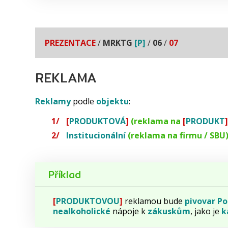
PREZENTACE
/
MRKTG
[P]
/
06
/
07
REKLAMA
Reklamy
podle
objektu
:
[
PRODUKTOVÁ
]
(reklama na
[
PRODUKT
]
Institucionální
(reklama na firmu / SBU
Příklad
[
PRODUKTOVOU
]
reklamou bude
pivovar
Po
nealkoholické
nápoje k
zákuskům
, jako je
k