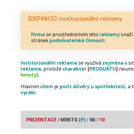
[DEFINICE] institucionální reklamy
Firma
se prostřednictvím této
reklamy
snaží
stránek
podnikatelské
činnosti
.
Institucionální reklama
se využívá
zejména
v si
reklama
, protože
charakter
[
PRODUKTU
]
neumo
hmoty)
.
Hlavním
cílem
je
pocit
důvěry
u
spotřebitelů
, a 
vyrábí
.
PREZENTACE
/
MRKTG
[P]
/
06
/
10