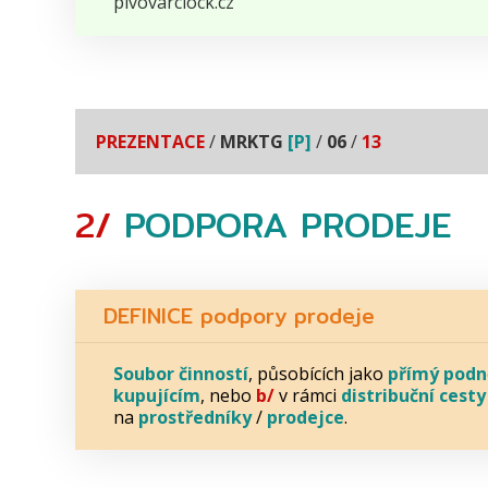
pivovarclock.cz
PREZENTACE
/
MRKTG
[P]
/
06
/
13
2/
PODPORA
PRODEJE
DEFINICE podpory prodeje
Soubor činností
, působících jako
přímý podn
kupujícím
, nebo
b/
v rámci
distribuční cesty
na
prostředníky
/
prodejce
.