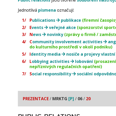
Jednotlivá
písmena
označují:
P
ublications
publikace
(firemní časopis
E
vents
veřejné akce
(sponzorství sport
N
ews
novinky
(zprávy o firmě / zaměst
C
ommunity involvement activities
ang
do kulturního prostředí v okolí podniku)
I
dentity media
nosiče a projevy vlastní
L
obbying activities
lobování
(prosazení
nepříznivých regulačních opatření)
S
ocial responsibility
sociální odpovědn
PREZENTACE
/
MRKTG
[P]
/
06
/
20