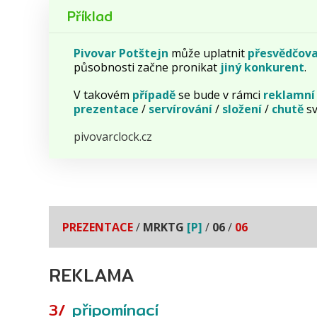
Příklad
Pivovar Potštejn
může uplatnit
přesvědčova
působnosti začne pronikat
jiný
konkurent
.
V takovém
případě
se bude v rámci
reklamní
prezentace
/
servírování
/
složení
/
chutě
s
pivovarclock.cz
PREZENTACE
/
MRKTG
[P]
/
06
/
06
REKLAMA
3/
připomínací