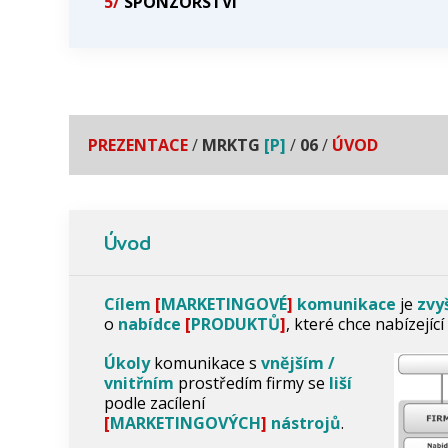
5/
SPONZORSTVÍ
PREZENTACE
/
MRKTG
[P]
/
06
/
ÚVOD
Úvod
Cílem
[
MARKETINGOVÉ
]
komunikace
je
zvy
o
nabídce
[
PRODUKTŮ
]
, které chce nabízejíc
Úkoly
komunikace s
vnějším /
vnitřním
prostředím firmy se
liší
podle zacílení
[
MARKETINGOVÝCH
]
nástrojů
.