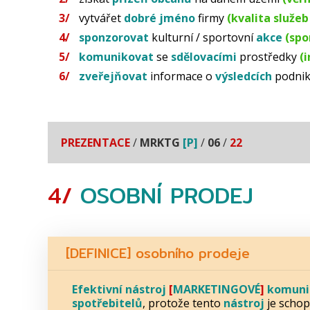
vytvářet
dobré jméno
firmy
(kvalita služeb
sponzorovat
kulturní / sportovní
akce
(spo
komunikovat
se
sdělovacími
prostředky
(
zveřejňovat
informace o
výsledcích
podnik
PREZENTACE
/
MRKTG
[P]
/
06
/
22
4/
OSOBNÍ
PRODEJ
[DEFINICE] osobního prodeje
Efektivní nástroj
[
MARKETINGOVÉ
]
komuni
spotřebitelů
, protože tento
nástroj
je scho