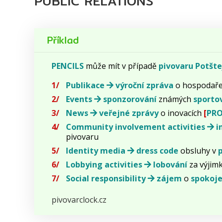
PUBLIC RELATIONS
Příklad
PENCILS
může mít v případě
pivovaru Potšte
Publikace
výroční zpráva
o hospodař
Events
sponzorování
známých
sporto
News
veřejné zprávy
o inovacích
[
PR
Community involvement activities
i
pivovaru
Identity media
dress code
obsluhy v
Lobbying activities
lobování
za výjim
Social responsibility
zájem
o
spokoj
pivovarclock.cz