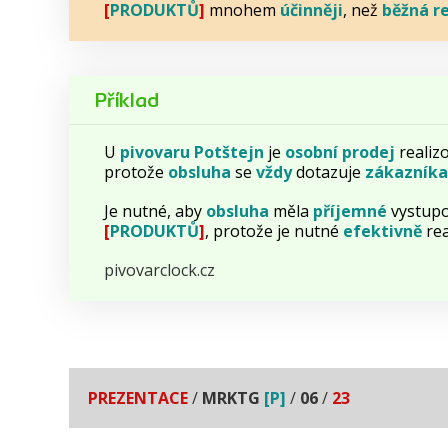
[
PRODUKTŮ
]
mnohem
účinněji
, než
běžná r
Příklad
U
pivovaru Potštejn
je
osobní prodej
realiz
protože
obsluha
se
vždy
dotazuje
zákazníka
Je nutné, aby
obsluha
měla
příjemné
vystupo
[
PRODUKTŮ
]
, protože je nutné
efektivně
rea
pivovarclock.cz
PREZENTACE
/
MRKTG
[P]
/
06
/
23