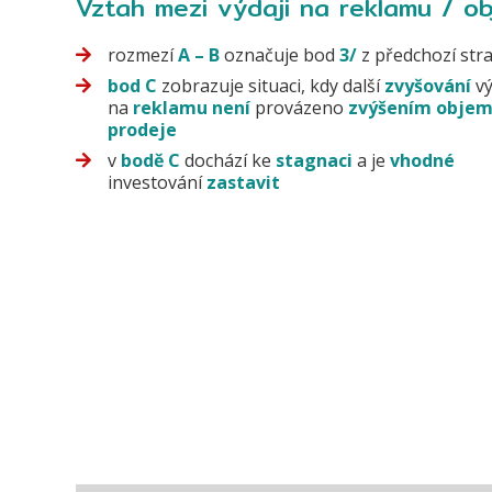
Vztah mezi
výdaji
na reklamu /
o
rozmezí
A – B
označuje bod
3/
z předchozí str
bod C
zobrazuje situaci, kdy další
zvyšování
vý
na
reklamu
není
provázeno
zvýšením
obje
prodeje
v
bodě C
dochází ke
stagnaci
a je
vhodné
investování
zastavit