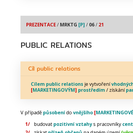
PREZENTACE
/
MRKTG
[P]
/
06
/
21
PUBLIC RELATIONS
Cíl public relations
Cílem
public relations
je vytvoření
vhodnýc
[
MARKETINGOVÝM
]
prostředím
/ získání
pa
V případě
působení
do
vnějšího
[
MARKETINGOV
budovat
pozitivní vztahy
s pracovníky
cent
získat
přízeň občanů
na daném území
(věr