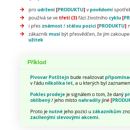
pro
udržení
[
PRODUKTU
]
v
povědomí
spotřeb
používá se ve
třetí (3)
fázi životního
cyklu
[
P
i přes
známost
/
stálou
pozici
[
PRODUKTU
]
zákazník
musí
být přesvědčen, že jím zakoup
užitek
Příklad
Pivovar Potštejn
bude realizovat
připomína
v řádu
několika
let
, a u kterých byl zaznam
Pokles
prodeje
je signálem o tom, že daný
pi
oblíbený
/ jeho místo
nahradily
jiné
[
PRODU
Proto je
nutné
jeho pozici u
zákazníkům
zn
zacílenými slevovými
akcemi
.