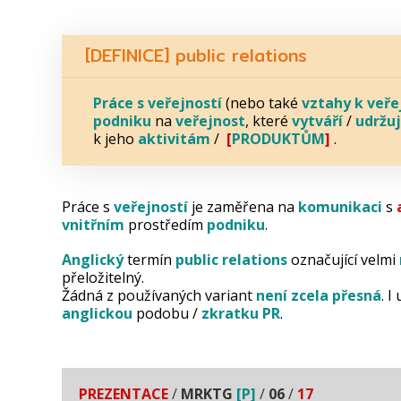
[DEFINICE] public relations
Práce s veřejností
(nebo také
vztahy k veře
podniku
na
veřejnost
, které
vytváří
/
udržu
k jeho
aktivitám
/
[
PRODUKTŮM
]
.
Práce s
veřejností
je zaměřena na
komunikaci
s
vnitřním
prostředím
podniku
.
Anglický
termín
public
relations
označující velmi
přeložitelný.
Žádná z používaných variant
není
zcela
přesná
. 
anglickou
podobu /
zkratku
PR
.
PREZENTACE
/
MRKTG
[P]
/
06
/
17