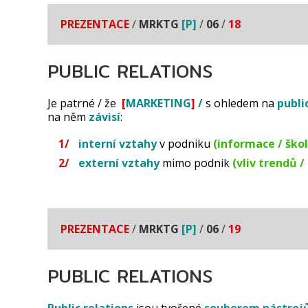
PREZENTACE
/
MRKTG
[P]
/
06
/
18
PUBLIC RELATIONS
Je patrné / že
[
MARKETING
]
/
s ohledem na
publi
na něm
závisí
:
interní vztahy
v podniku
(informace / škol
externí vztahy
mimo podnik
(vliv trendů /
PREZENTACE
/
MRKTG
[P]
/
06
/
19
PUBLIC RELATIONS
Public relations
jsou tvořené
souborem nástroj