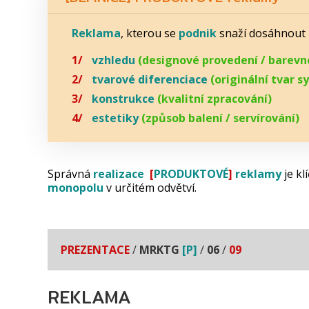
Reklama
, kterou se
podnik
snaží dosáhnout
vzhledu
(designové provedení / barevn
tvarové diferenciace
(originální tvar s
konstrukce
(kvalitní zpracování)
estetiky
(způsob balení / servírování)
Správná
realizace
[
PRODUKTOVÉ
]
reklamy
je kl
monopolu
v určitém odvětví.
PREZENTACE
/
MRKTG
[P]
/
06
/
09
REKLAMA