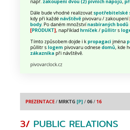
např.
zakoupení dvou (2) pivních nápojů
,
př
Dále bude vhodné realizovat
spotřebitelské
kdy při každé
návštěvě
pivovaru / zakoupení
body
. Po daném množství
nasbíraných
bodů
[
PRODUKT
]
, například
hrníček
/
půllitr
s
lo
Tímto způsobem dojde i k
propagaci
jména
p
půllitr s
logem
pivovaru odnese
domů
, kde 
zákazníka
při návštěvě.
pivovarclock.cz
PREZENTACE
/
MRKTG
[P]
/
06
/
16
3/
PUBLIC RELATIONS