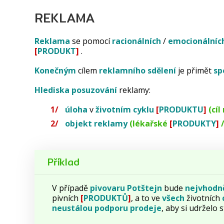
REKLAMA
Reklama
se pomocí
racionálních
/
emocionálníc
[
PRODUKT
]
.
Konečným
cílem
reklamního
sdělení
je přimět
sp
Hlediska posuzování
reklamy:
úloha
v
životním cyklu
[
PRODUKTU
]
(cí
objekt reklamy
(lékařské
[
PRODUKTY
]
/
Příklad
V případě
pivovaru Potštejn
bude
nejvhodně
pivních
[
PRODUKTŮ
]
, a to ve
všech
životních
neustálou
podporu
prodeje
, aby si udrželo 