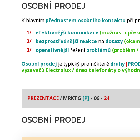
OSOBNÍ PRODEJ
K hlavním
přednostem
osobního
kontaktu
při p
efektivnější komunikace
(možnost upřes
bezprostřednější reakce
na
dotazy
(okam
operativnější
řešení
problémů
(problém / 
Osobní prodej
je typický pro některé
druhy
[
PRO
vysavačů Electrolux / dnes telefonáty o výhodn
PREZENTACE
/
MRKTG
[P]
/
06
/
24
OSOBNÍ PRODEJ