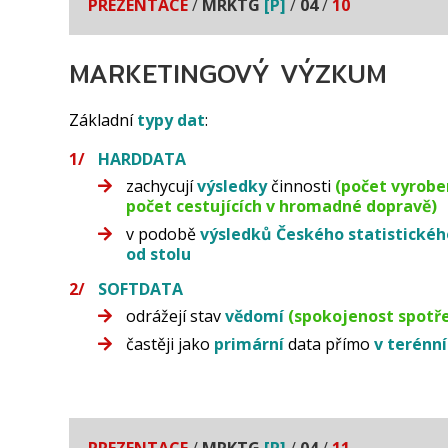
PREZENTACE
/
MRKTG
[P]
/
04
/
10
MARKETINGOVÝ VÝZKUM
Základní
typy
dat
:
HARDDATA
zachycují
výsledky
činnosti
(počet vyrobe
počet cestujících v hromadné dopravě)
v podobě
výsledků
Českého statistickéh
od stolu
SOFTDATA
odrážejí stav
vědomí
(spokojenost spotře
častěji jako
primární
data přímo
v terén
PREZENTACE
/
MRKTG
[P]
/
04
/
11