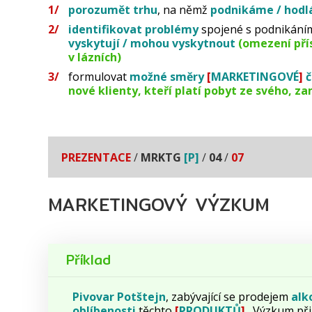
porozumět trhu
, na němž
podnikáme / hodl
identifikovat problémy
spojené s podnikáním
vyskytují / mohou vyskytnout
(omezení pří
v lázních)
formulovat
možné směry
[
MARKETINGOVÉ
]
č
nové klienty, kteří platí pobyt ze svého, za
PREZENTACE
/
MRKTG
[P]
/
04
/
07
MARKETINGOVÝ VÝZKUM
Příklad
Pivovar
Potštejn
, zabývající se prodejem
alk
oblíbenosti
těchto
[
PRODUKTŮ
]
. Výzkum př