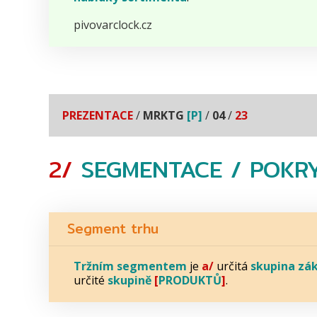
pivovarclock.cz
PREZENTACE
/
MRKTG
[P]
/
04
/
23
2/
SEGMENTACE
/
POKRY
Segment trhu
Tržním segmentem
je
a/
určitá
skupina zá
určité
skupině
[
PRODUKTŮ
]
.