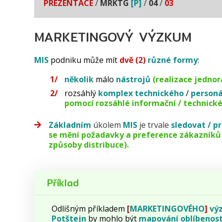
PREZENTACE
/
MRKTG
[P]
/
04
/
03
MARKETINGOVÝ VÝZKUM
MIS
podniku může mít
dvě (2)
různé formy
:
několik
málo
nástrojů
(realizace jedno
rozsáhlý
komplex
technického
/
personá
pomocí rozsáhlé informační / technické
Základním
úkolem
MIS
je trvale
sledovat / 
se mění požadavky a preference zákazníků /
způsoby distribuce).
Příklad
Odlišným příkladem
[
MARKETINGOVÉHO
]
vý
Potštejn
by mohlo být
mapování
oblíbenost