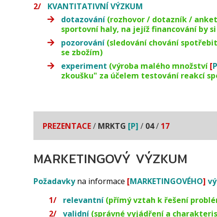
KVANTITATIVNÍ VÝZKUM
dotazování
(rozhovor / dotazník / anke
sportovní haly, na jejíž financování by s
pozorování
(sledování chování spotřebit
se zbožím)
experiment
(výroba malého množství
[
zkoušku" za účelem testování reakcí sp
PREZENTACE
/
MRKTG
[P]
/
04
/
17
MARKETINGOVÝ VÝZKUM
Požadavky
na informace
[
MARKETINGOVÉHO
]
v
relevantní
(přímý vztah k řešení probl
validní
(správné vyjádření a charakteri