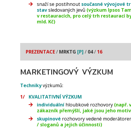
snaží se postihnout
současné vývojové tr
stav
sledovaných jevů
(výzkum Ipsos Tamb
v restauracích, pro celý trh restaurací 
mld. Kč)
PREZENTACE
/
MRKTG
[P]
/
04
/
16
MARKETINGOVÝ VÝZKUM
Techniky
výzkumů:
KVALITATIVNÍ VÝZKUM
individuální
hloubkové rozhovory
(např. 
zákazník přemýšlí, jaké jsou jeho motivy
skupinové
rozhovory vedené moderátor
/ sloganů a jejich účinnosti)