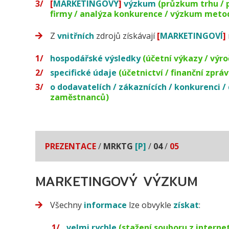
[
MARKETINGOVÝ
]
výzkum
(průzkum trhu / 
firmy / analýza konkurence / výzkum metod
Z
vnitřních
zdrojů získávají
[
MARKETINGOVÍ
]
hospodářské výsledky
(účetní výkazy / výro
specifické údaje
(účetnictví / finanční zprá
o dodavatelích / zákaznících / konkurenci /
zaměstnanců)
PREZENTACE
/
MRKTG
[P]
/
04
/
05
MARKETINGOVÝ VÝZKUM
Všechny
informace
lze obvykle
získat
:
velmi rychle
(stažení souboru z interne