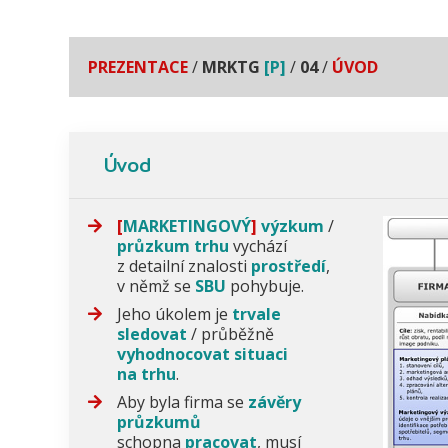
PREZENTACE
/
MRKTG
[P]
/
04
/
ÚVOD
Úvod
[
MARKETINGOVÝ
]
výzkum
/
průzkum trhu
vychází
z detailní znalosti
prostředí
,
v němž se
SBU
pohybuje.
Jeho úkolem je
trvale
sledovat
/ průběžně
vyhodnocovat
situaci
na trhu
.
Aby byla firma se
závěry
průzkumů
schopna
pracovat
, musí