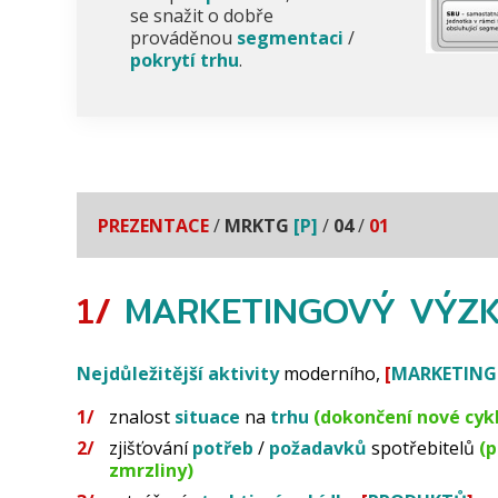
se snažit o dobře
prováděnou
segmentaci
/
pokrytí trhu
.
PREZENTACE
/
MRKTG
[P]
/
04
/
01
1/
MARKETINGOVÝ
VÝZ
Nejdůležitější
aktivity
moderního,
[
MARKETING
znalost
situace
na
trhu
(dokončení nové cyk
zjišťování
potřeb
/
požadavků
spotřebitelů
(p
zmrzliny)