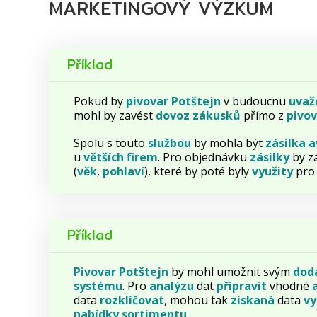
MARKETINGOVÝ VÝZKUM
Příklad
Pokud by
pivovar
Potštejn
v budoucnu
uvaž
mohl by zavést
dovoz
zákusků
přímo z
pivo
Spolu s touto
službou
by mohla být
zásilka
a
u
větších
firem
. Pro objednávku
zásilky
by z
(
věk
,
pohlaví
), které by poté byly
využity
pr
Příklad
Pivovar
Potštejn
by mohl umožnit svým
dod
systému
. Pro
analýzu
dat
připravit
vhodné
data
rozklíčovat
, mohou tak
získaná
data
vy
nabídky
sortimentu
.