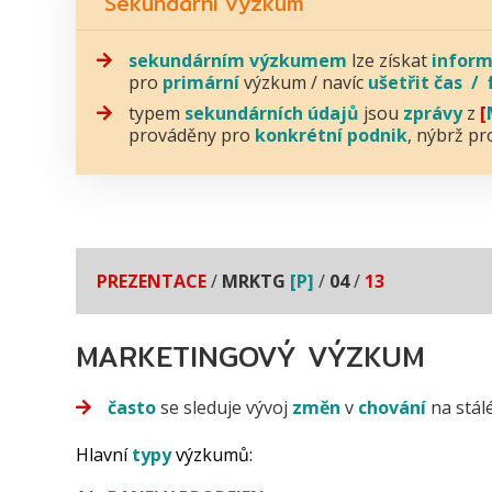
Sekundární výzkum
sekundárním
výzkumem
lze získat
infor
pro
primární
výzkum / navíc
ušetřit
čas
/
typem
sekundárních
údajů
jsou
zprávy
z
[
prováděny pro
konkrétní
podnik
, nýbrž p
PREZENTACE
/
MRKTG
[P]
/
04
/
13
MARKETINGOVÝ VÝZKUM
často
se sleduje vývoj
změn
v
chování
na stá
Hlavní
typy
výzkumů: