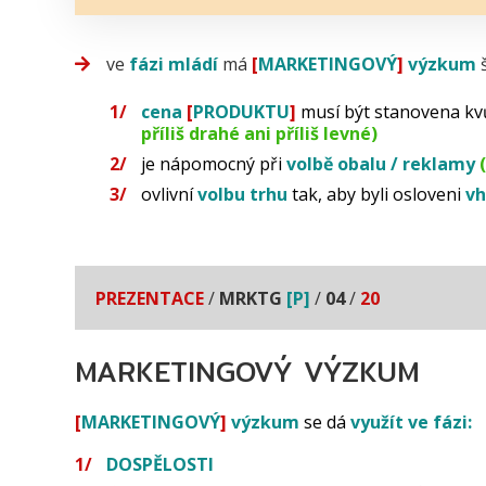
ve
fázi
mládí
má
[
MARKETINGOVÝ
]
výzkum
š
cena
[
PRODUKTU
]
musí být stanovena kvů
příliš drahé ani příliš levné)
je nápomocný při
volbě obalu / reklamy
ovlivní
volbu trhu
tak, aby byli osloveni
vh
PREZENTACE
/
MRKTG
[P]
/
04
/
20
MARKETINGOVÝ VÝZKUM
[
MARKETINGOVÝ
]
výzkum
se dá
využít ve fázi:
DOSPĚLOSTI