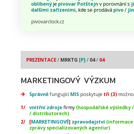
oblíbený
je
pivovar
Potštejn
v porovnání s
j
dalšími
zařízeními
, kde se prodává
pivo
/
ji
pivovarclock.cz
PREZENTACE
/
MRKTG
[P]
/
04
/
04
MARKETINGOVÝ VÝZKUM
Správně
fungující
MIS
poskytuje
tři (3)
možnos
vnitřní zdroje
firmy
(hospodářské výsledky /
/ distributorech)
[
MARKETINGOVÉ
]
zpravodajství
(informace
zprávy specializovaných agentur)