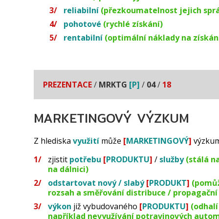
reliabilní
(přezkoumatelnost jejich sp
pohotové
(rychlé získání)
rentabilní
(optimální náklady na získán
PREZENTACE
/
MRKTG
[P]
/
04
/
18
MARKETINGOVÝ VÝZKUM
Z hlediska
využití
může
[
MARKETINGOVÝ
]
výzku
zjistit
potřebu
[
PRODUKTU
]
/
služby
(stálá n
na dálnici)
odstartovat nový / slabý
[
PRODUKT
]
(pomůž
rozsah a směřování distribuce / propagačn
výkon
již vybudovaného
[
PRODUKTU
]
(odhal
například nevyužívání potravinových auto