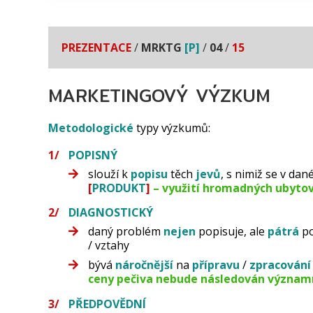
PREZENTACE
/
MRKTG
[P]
/
04
/
15
MARKETINGOVÝ VÝZKUM
Metodologické
typy výzkumů:
POPISNÝ
slouží k
popisu
těch
jevů
, s nimiž se v dan
[
PRODUKT
]
– využití hromadných ubytov
DIAGNOSTICKÝ
daný problém
nejen
popisuje, ale
pátrá
po
/ vztahy
bývá
náročnější
na
přípravu
/
zpracování
ceny pečiva nebude následován význam
PŘEDPOVĚDNÍ