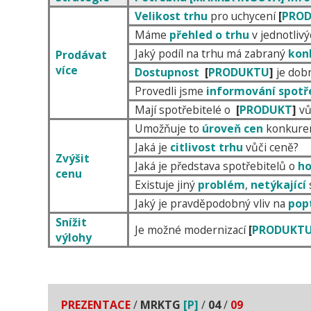
Velikost
trhu
pro uchycení
[
PRO
Máme
přehled
o trhu
v jednotliv
Jaký podíl na trhu má zabraný
kon
Prodávat
více
Dostupnost
[
PRODUKTU
]
je dob
Provedli jsme
informování spotř
Mají spotřebitelé o
[
PRODUKT
]
vů
Umožňuje to
úroveň cen
konkure
Jaká je
citlivost
trhu
vůči ceně?
Zvýšit
Jaká je představa spotřebitelů o
h
cenu
Existuje jiný
problém
,
netýkající
Jaký je pravděpodobný vliv na
pop
Snížit
Je možné modernizací
[
PRODUKT
výlohy
PREZENTACE
/
MRKTG
[P]
/
04
/
09