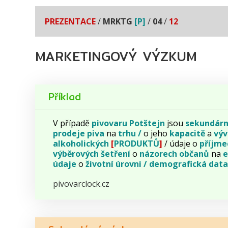
PREZENTACE
/
MRKTG
[P]
/
04
/
12
MARKETINGOVÝ VÝZKUM
Příklad
V případě
pivovaru
Potštejn
jsou
sekundárn
prodeje
piva
na
trhu /
o jeho
kapacitě
a
výv
alkoholických
[
PRODUKTŮ
]
/ údaje o
příjme
výběrových
šetření
o
názorech
občanů
na
e
údaje
o
životní
úrovni /
demografická
data
pivovarclock.cz