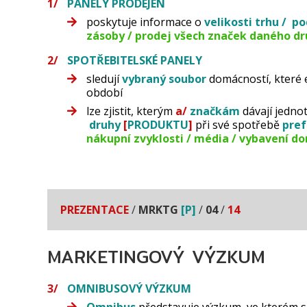
PANELY PRODEJEN
poskytuje informace o
velikosti trhu /
po
zásoby / prodej všech značek daného dr
SPOTŘEBITELSKÉ PANELY
sledují
vybraný soubor
domácností, které 
období
lze zjistit, kterým
a/
značkám
dávají jedn
druhy
[
PRODUKTU
]
při své spotřebě
pref
nákupní zvyklosti / média / vybavení do
PREZENTACE
/
MRKTG
[P]
/
04
/
14
MARKETINGOVÝ VÝZKUM
OMNIBUSOVÝ VÝZKUM
Omnibus
představuje výzkum, ve kterém 