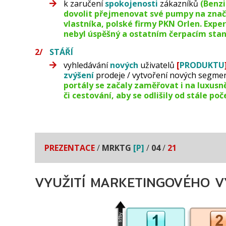
k zaručení
spokojenosti
zákazníků
(Benzi
dovolit přejmenovat své pumpy na značky
vlastníka, polské firmy PKN Orlen. Exp
nebyl úspěšný a ostatním čerpacím stan
STÁŘÍ
vyhledávání
nových
uživatelů
[
PRODUKTU
zvýšení
prodeje / vytvoření nových segme
portály se začaly zaměřovat i na luxusn
či cestování, aby se odlišily od stále po
PREZENTACE
/
MRKTG
[P]
/
04
/
21
VYUŽITÍ MARKETINGOVÉHO 