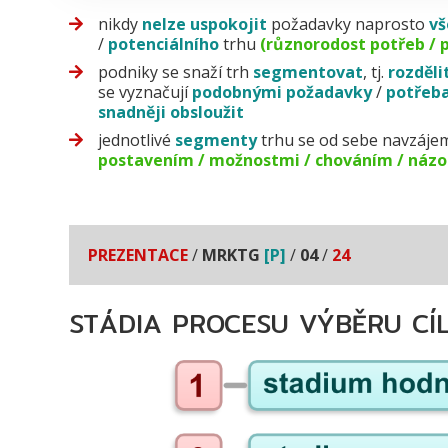
nikdy
nelze uspokojit
požadavky naprosto
v
/
potenciálního
trhu
(různorodost potřeb / př
podniky se snaží trh
segmentovat
, tj.
rozděli
se vyznačují
podobnými
požadavky
/
potřeb
snadněji
obsloužit
jednotlivé
segmenty
trhu se od sebe navzáj
postavením / možnostmi / chováním / názor
PREZENTACE
/
MRKTG
[P]
/
04
/
24
STÁDIA PROCESU VÝBĚRU CÍ