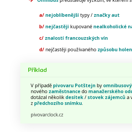
a/
nejoblíbenější
typy /
značky aut
b/
nejčastěji
kupované
nealkoholické n
c/
znalostí francouzských vín
d/
nejčastěji používaného
způsobu holen
Příklad
V případě
pivovaru
Potštejn
by
omnibusový
nového
zaměstnance
do
manažerského
od
dotázal několik
desítek
/
stovek
zájemců
a 
z
předchozího
snímku
.
pivovarclock.cz