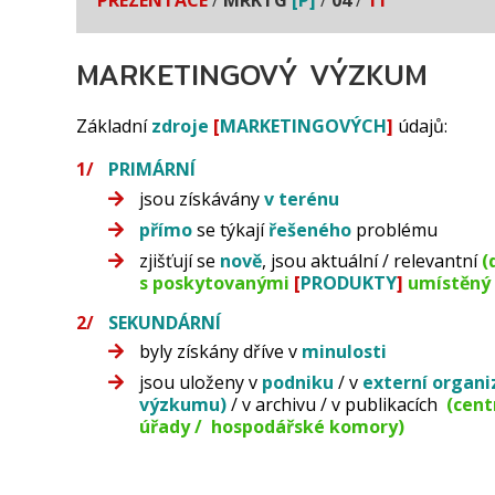
MARKETINGOVÝ VÝZKUM
Základní
zdroje
[
MARKETINGOVÝCH
]
údajů:
PRIMÁRNÍ
jsou získávány
v terénu
přímo
se týkají
řešeného
problému
zjišťují se
nově
, jsou aktuální / relevantní
(
s poskytovanými
[
PRODUKTY
]
umístěný 
SEKUNDÁRNÍ
byly získány dříve v
minulosti
jsou uloženy v
podniku
/ v
externí
organi
výzkumu)
/ v archivu / v publikacích
(cent
úřady / hospodářské komory)