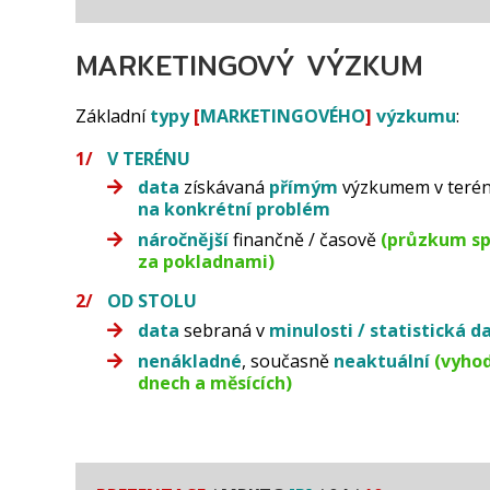
MARKETINGOVÝ VÝZKUM
Základní
typy
[
MARKETINGOVÉHO
]
výzkumu
:
V TERÉNU
data
získávaná
přímým
výzkumem v teré
na konkrétní
problém
náročnější
finančně / časově
(průzkum sp
za pokladnami)
OD STOLU
data
sebraná v
minulosti / statistická 
nenákladné
, současně
neaktuální
(vyhod
dnech a měsících)