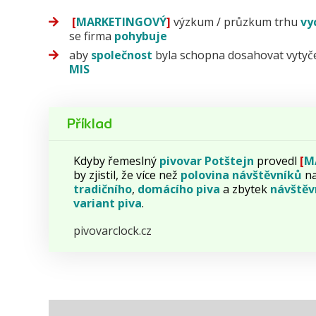
[
MARKETINGOVÝ
]
výzkum / průzkum trhu
vy
se firma
pohybuje
aby
společnost
byla schopna dosahovat vyty
MIS
Příklad
Kdyby řemeslný
pivovar
Potštejn
provedl
[
M
by zjistil, že více než
polovina
návštěvníků
na
tradičního
,
domácího
piva
a zbytek
návštěv
variant piva
.
pivovarclock.cz