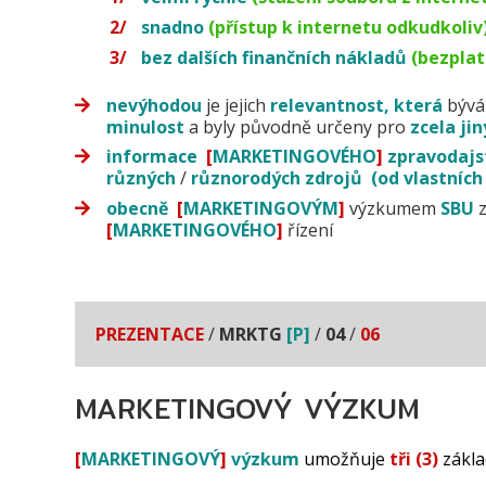
snadno
(přístup k internetu odkudkoliv
bez dalších finančních nákladů
(bezplat
nevýhodou
je jejich
relevantnost, která
bývá
minulost
a byly původně určeny pro
zcela
jin
informace
[
MARKETINGOVÉHO
]
zpravodajs
různých
/
různorodých
zdrojů
(od vlastníc
obecně
[
MARKETINGOVÝM
]
výzkumem
SBU
z
[
MARKETINGOVÉHO
]
řízení
PREZENTACE
/
MRKTG
[P]
/
04
/
06
MARKETINGOVÝ VÝZKUM
[
MARKETINGOVÝ
]
výzkum
umožňuje
tři (3)
základ