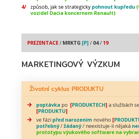
způsob, jak se strategicky
pohnout kupředu
(
vozidel Dacia koncernem Renault)
PREZENTACE
/
MRKTG
[P]
/
04
/
19
MARKETINGOVÝ VÝZKUM
Životní cyklus PRODUKTU
poptávka
po
[
PRODUKTECH
]
a službách s
[
PRODUKTU
]
ve fázi
před narozením
nového
[
PRODUKT
potřebný
/
žádaný
/ neexistuje-li nějaká
ne
prototypu výukového software na vybran