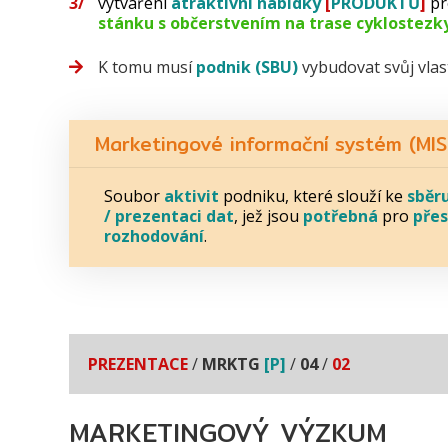
vytváření
atraktivní nabídky
[
PRODUKTŮ
]
pr
stánku s občerstvením na trase cyklostezk
K tomu musí
podnik (SBU)
vybudovat svůj vlas
Marketingové informační systém (MIS
Soubor
aktivit
podniku, které slouží ke
sběru
/ prezentaci dat
, jež jsou
potřebná
pro
přes
rozhodování
.
PREZENTACE
/
MRKTG
[P]
/
04
/
02
MARKETINGOVÝ VÝZKUM