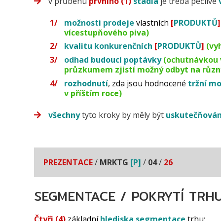
v průběhu
prvního (1)
stádia
je třeba pečlivě
možnosti prodeje
vlastních
[
PRODUKTŮ
]
vícestupňového piva)
kvalitu
konkurenčních
[
PRODUKTŮ
]
(vy
odhad budoucí poptávky
(ochutnávkou 
průzkumem zjistí možný odbyt na různý
rozhodnutí
, zda jsou hodnocené
tržní mo
v příštím roce)
všechny
tyto kroky by měly být
uskutečňová
PREZENTACE
/
MRKTG
[P]
/
04
/
26
SEGMENTACE / POKRYTÍ TRH
Čtyři (4)
základní
hlediska segmentace
trhu: