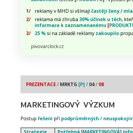
reklamy v MHD si všímají
častěji
ženy
/
mla
reklama má zhruba
30% účinek u těch
, kte
informace
k
zaznamenanému
[
PRODUKT
25 %
si na základě reklamy
zakoupilo
prop
pivovarclock.cz
PREZENTACE
/
MRKTG
[P]
/
04
/
08
MARKETINGOVÝ VÝZKUM
Postup
řešení
při
podprůměrných / neuspokojiv
Strategie
Potřebná
[
MARKETINGOVÁ
]
inf