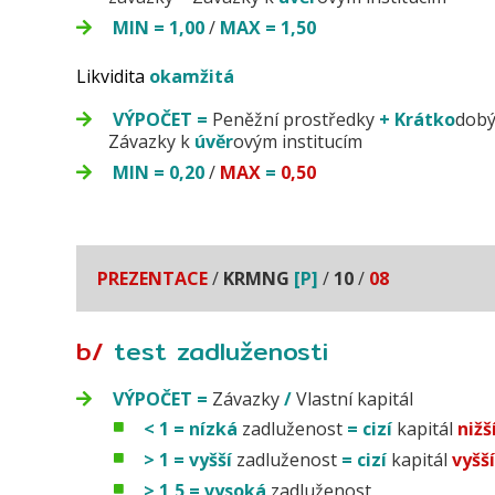
MIN
=
1,00
/
MAX
=
1,50
Likvidita
okamžitá
VÝPOČET
=
Peněžní prostředky
+
Krátko
dob
Závazky k
úvěr
ovým institucím
MIN
=
0,20
/
MAX
=
0,50
PREZENTACE
/
KRMNG
[P]
/
10
/
08
b/
test za
dluženosti
VÝPOČET
=
Závazky
/
Vlastní kapitál
< 1
=
nízká
zadluženost
=
cizí
kapitál
nižš
> 1
=
vyšší
zadluženost
=
cizí
kapitál
vyšš
> 1,5
=
vysoká
zadluženost