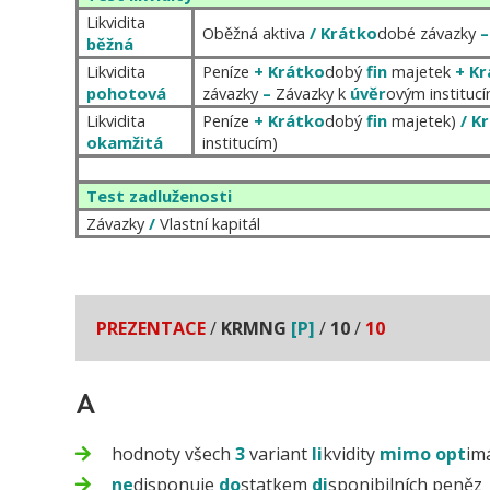
Likvidita
Oběžná aktiva
/
Krátko
dobé závazky
–
běžná
Likvidita
Peníze
+
Krátko
dobý
fin
majetek
+
Kr
pohotová
závazky
–
Závazky k
úvěr
ovým instituc
Likvidita
Peníze
+
Krátko
dobý
fin
majetek)
/
K
okamžitá
institucím)
Test zadluženosti
Závazky
/
Vlastní kapitál
PREZENTACE
/
KRMNG
[P]
/
10
/
10
A
hodnoty všech
3
variant
li
kvidity
mimo
opt
imá
ne
disponuje
do
statkem
di
sponibilních peněz