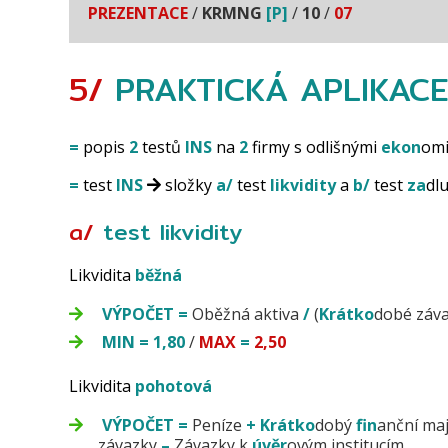
PREZENTACE
/
KRMNG
[P]
/
10
/
07
5/
PRAKTICKÁ APLIKAC
=
popis
2
testů
INS
na
2
firmy s odlišnými
ekon
omi
=
test
INS
složky
a/
test
likvidity
a
b/
test
za
dlu
a/
test li
kvidity
Likvidita
běžná
VÝPOČET
=
Oběžná aktiva
/
(
Krátko
dobé záv
MIN
=
1,80
/
MAX
=
2,50
Likvidita
pohotová
VÝPOČET
=
Peníze
+
Krátko
dobý
fin
anční ma
závazky
–
Závazky k
úvěr
ovým institucím