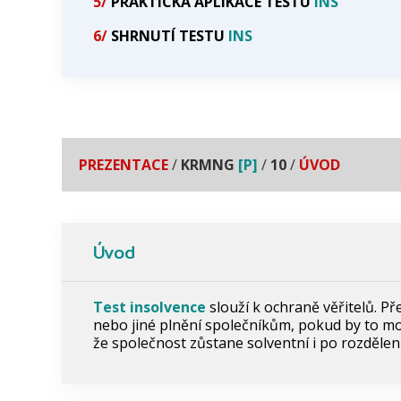
5/
PRAKTICKÁ APLIKACE TESTU
INS
6/
SHRNUTÍ TESTU
INS
PREZENTACE
/
KRMNG
[P]
/
10
/
ÚVOD
Úvod
Test insolvence
slouží k ochraně věřitelů. P
nebo jiné plnění společníkům, pokud by to moh
že společnost zůstane solventní i po rozdělení