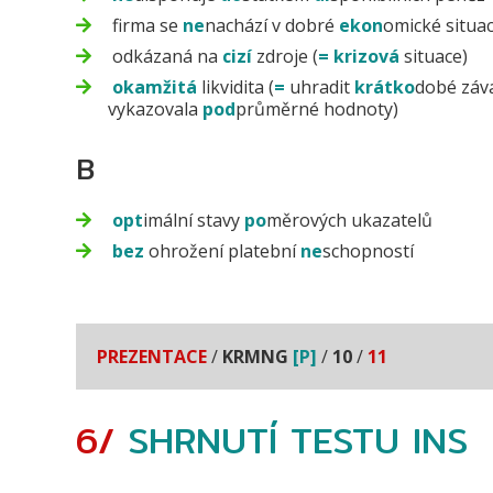
firma se
ne
nachází v dobré
ekon
omické situaci
odkázaná na
cizí
zdroje (
=
krizová
situace)
okamžitá
likvidita (
=
uhradit
krátko
dobé záv
vykazovala
pod
průměrné hodnoty)
B
opt
imální stavy
po
měrových ukazatelů
bez
ohrožení platební
ne
schopností
PREZENTACE
/
KRMNG
[P]
/
10
/
11
6/
SHRNUTÍ TESTU
INS