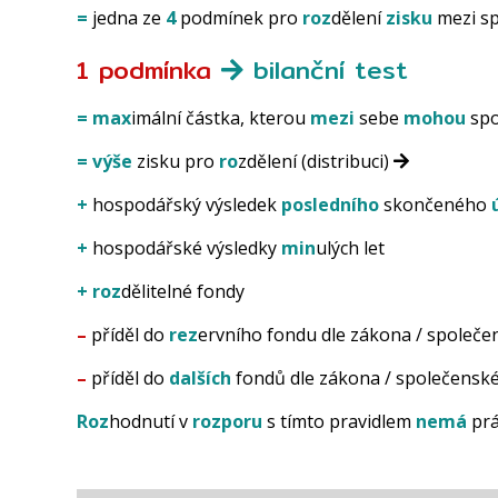
=
jedna ze
4
podmínek pro
roz
dělení
zisku
mezi sp
1
podmínka
bilanční test
=
max
imální částka, kterou
mezi
sebe
mohou
spo
=
výše
zisku pro
ro
zdělení (distribuci)
+
hospodářský výsledek
posledního
skončeného
+
hospodářské výsledky
min
ulých let
+
roz
dělitelné fondy
–
příděl do
rez
ervního fondu dle zákona / společ
–
příděl do
dalších
fondů dle zákona / společensk
Roz
hodnutí v
rozporu
s tímto pravidlem
nemá
prá