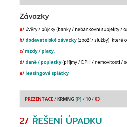
Závazky
a/
úvěry / půjčky (banky / nebankovní subjekty / os
b/
do
davatelské
závazky
(zboží / služby), které o
c/
mzdy
/
platy
,
d/
d
aně
/
po
platky
(příjmy / DPH / nemovitosti / so
e/
leasing
ové
splátky
.
PREZENTACE
/
KRMNG
[P]
/
10
/
03
2/
ŘEŠENÍ
ÚPADKU