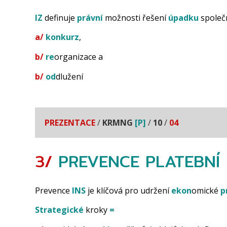
IZ
definuje
právní
možnosti řešení
úpadku
společn
a/
konkurz
,
b/
re
organizace a
b/
od
dlužení
PREZENTACE
/
KRMNG
[P]
/
10
/
04
3/
PREVENCE
PLATEBNÍ
Prevence
INS
je klíčová pro udržení
ekon
omické
p
Strategické
kroky
=