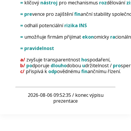
=
klíčový
nástroj
pro mechanismus
roz
dělování
z
=
pre
vence pro zajištění
fin
anční stability společno
=
odhalí potenciální
rizika
INS
=
umožňuje firmám přijímat
ekon
omicky
ra
cionál
=
pravidelnost
a/
zvyšuje transparentnost
ho
spodaření,
b/
po
dporuje
dlouho
dobou
u
držitelnost /
pro
sper
c/
přispívá k
odp
ovědnému
fin
ančnímu řízení.
2026-08-06 09:52:35 / konec výpisu
prezentace