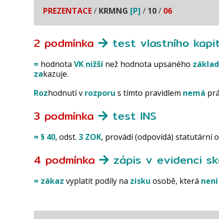
PREZENTACE
/
KRMNG
[P]
/
10
/
06
2
podmínka
test vlastního kapi
=
hodnota
VK
nižší
než hodnota upsaného
základ
za
kazuje.
Roz
hodnutí v
rozporu
s tímto pravidlem
nemá
prá
3
podmínka
test INS
=
§ 40
, odst.
3
ZOK
, provádí (odpovídá) statutární 
4
podmínka
zápis v evidenci s
=
zákaz
vyplatit podíly na
zisku
osobě, která
není