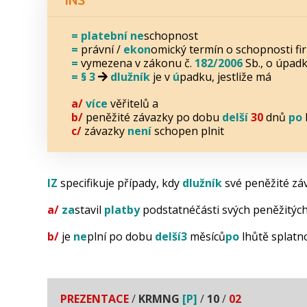
=
platební
ne
schopnost
=
právní /
ekon
omický termín o schopnosti f
=
vymezena v zákonu č.
182/2006
Sb., o úpadk
=
§ 3
dlužník
je v
ú
padku, jestliže má
a/
více
věřitelů a
b/
peněžité závazky po dobu
delší
30
dnů
po
c/
závazky
není
schopen plnit
IZ
specifikuje případy, kdy
dlužník
své peněžité zá
a/
za
stavil
platby
podstatnéčásti svých peněžitýc
b/
je
ne
plní po dobu
del
ší
3
měsíců
po
lhůtě splatno
PREZENTACE
/
KRMNG
[P]
/
10
/
02