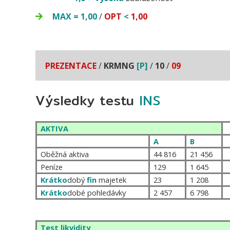
MAX
=
1,00
/
OPT
<
1,00
PREZENTACE
/
KRMNG
[P]
/
10
/
09
Výsledky testu
INS
AKTIVA
A
B
Oběžná aktiva
44 816
21 456
Peníze
129
1 645
Krátko
dobý
fin
majetek
23
1 208
Krátko
dobé pohledávky
2 457
6 798
Test likvidity