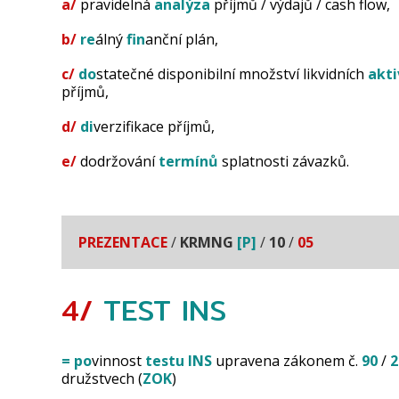
a/
pravidelná
analýza
příjmů / výdajů / cash flow,
b/
re
álný
fin
anční plán,
c/
do
statečné disponibilní množství likvidních
akti
příjmů,
d/
di
verzifikace příjmů,
e/
dodržování
termínů
splatnosti závazků.
PREZENTACE
/
KRMNG
[P]
/
10
/
05
4/
TEST
INS
=
po
vinnost
testu
INS
upravena zákonem č.
90
/
2
družstvech (
ZOK
)